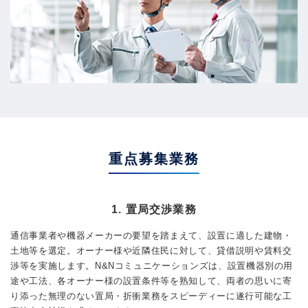
重点募集業務
1. 置局交渉業務
通信事業者や機器メーカーの要望を踏まえて、設置に適した建物・
土地等を選定。オーナー様や近隣住民に対して、貸借説明や賃料交
渉等を実施します。N&Nコミュニケーションズは、設置機器別の用
途や工法、各オーナー様の設置条件等を熟知して、両者の思いに寄
り添った無理のない置局・折衝業務をスピーディーに遂行可能な工