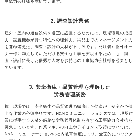
事協力会社様を求めています。
2. 調査設計業務
屋外・屋内の通信設備を適正に設置するためには、現場環境の把握
力、設置機器が持つ特性への理解力、納品までのマネージメント力
を兼ね備えた、調査・設計の人材が不可欠です。発注者や物件オー
ナー様に満足していただける安全な工事を実現するためにも、調
査・設計に長けた優秀な人材をお持ちの工事協力会社様を必要とし
ています。
3. 安全衛生・品質管理を理解した
労務管理業務
施工現場では、安全衛生や品質管理の徹底した促進が、安全かつ健
全な作業の必須事項です。N&Nコミュニケーションズでは、現場作
業に従事する人材の厳格な労務管理体制を有する工事協力会社様を
募集しています。作業スキルの向上やライセンス取得については、
N&Nコミュニケーションの社内教育制度により、全面的にバックア