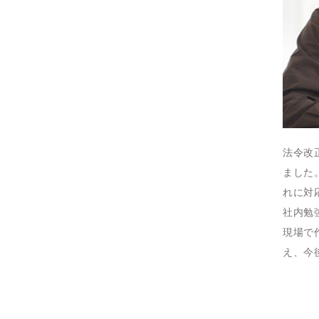
法令改
ました
れに対
社内勉
現場で
え、今